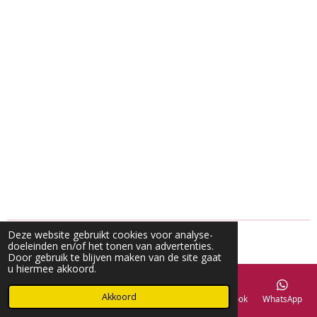
Deze website gebruikt cookies voor analyse-
doeleinden en/of het tonen van advertenties.
Door gebruik te blijven maken van de site gaat
u hiermee akkoord.
Akkoord
E-mailadres
Telefoonnummer
Kaart
Facebook
WhatsApp