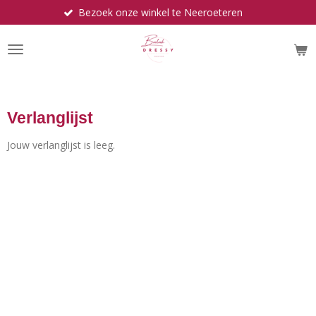
Bezoek onze winkel te Neeroeteren
Ga
direct
naar
de
hoofdinhoud
Verlanglijst
Jouw verlanglijst is leeg.