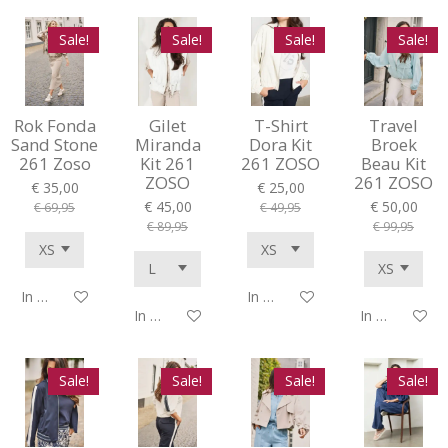
Sale!
Sale!
Sale!
Sale!
Rok Fonda
Gilet
T-Shirt
Travel
Sand Stone
Miranda
Dora Kit
Broek
261 Zoso
Kit 261
261 ZOSO
Beau Kit
ZOSO
261 ZOSO
€ 35,00
€ 25,00
€ 45,00
€ 50,00
€ 69,95
€ 49,95
€ 89,95
€ 99,95
In winkelwagen
In winkelwagen
In winkelwagen
In winkelwag
Sale!
Sale!
Sale!
Sale!