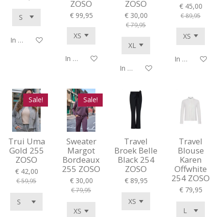
ZOSO
ZOSO
€ 45,00
€ 99,95
€ 30,00
€ 89,95
€ 79,95
In winkelwagen
In winkelwagen
In winkelwag
In winkelwagen
Sale!
Sale!
Trui Uma
Sweater
Travel
Travel
Gold 255
Margot
Broek Belle
Blouse
ZOSO
Bordeaux
Black 254
Karen
255 ZOSO
ZOSO
Offwhite
€ 42,00
254 ZOSO
€ 30,00
€ 89,95
€ 59,95
€ 79,95
€ 79,95