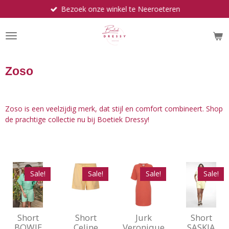
Bezoek onze winkel te Neeroeteren
Ga
direct
naar
de
hoofdinhoud
Zoso
Zoso is een veelzijdig merk, dat stijl en comfort combineert. Shop
de prachtige collectie nu bij Boetiek Dressy!
Sale!
Sale!
Sale!
Sale!
Short
Short
Jurk
Short
BOWIE
Celine
Veronique
SASKIA