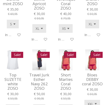
mint ZOSO
Apricot
Coral
ZOSO
ZOSO
ZOSO
€ 35,00
€ 30,00
€ 30,00
€ 40,00
€ 69,95
€ 59,95
€ 59,95
€ 79,95
In winkelwagen
In winkelwag
In winkelwagen
In winkelwagen
Sale!
Sale!
Sale!
Sale!
Top
Travel Jurk
Short
Bloes
SUZETTE
Esther
Marlies
DEBBY
white
Navy 262
Coral
coral ZOSO
ZOSO
ZOSO
ZOSO
€ 30,00
€ 30,00
€ 50,00
€ 30,00
€ 59,95
€ 59,95
€ 99,95
€ 59,95