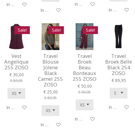
In winkelwagen
In winkelwagen
In winkelwag
In winkelwagen
Sale!
Sale!
Sale!
Vest
Travel
Travel
Travel
Angelique
Blouse
Broek
Broek Belle
255 ZOSO
Jolene
Beau
Black 254
Black
Bordeaux
ZOSO
€ 30,00
Camel 255
255 ZOSO
€ 89,95
€ 89,95
ZOSO
€ 50,00
€ 25,00
€ 99,95
€ 89,95
In winkelwag
In winkelwagen
In winkelwagen
In winkelwagen