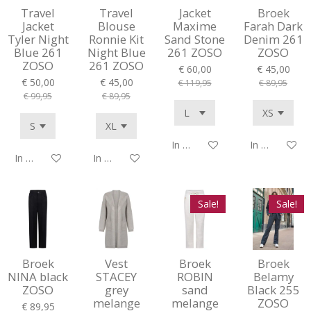
Travel
Travel
Jacket
Broek
Jacket
Blouse
Maxime
Farah Dark
Tyler Night
Ronnie Kit
Sand Stone
Denim 261
Blue 261
Night Blue
261 ZOSO
ZOSO
ZOSO
261 ZOSO
€ 60,00
€ 45,00
€ 50,00
€ 45,00
€ 119,95
€ 89,95
€ 99,95
€ 89,95
In winkelwagen
In winkelwag
In winkelwagen
In winkelwagen
Sale!
Sale!
Broek
Vest
Broek
Broek
NINA black
STACEY
ROBIN
Belamy
ZOSO
grey
sand
Black 255
melange
melange
ZOSO
€ 89,95