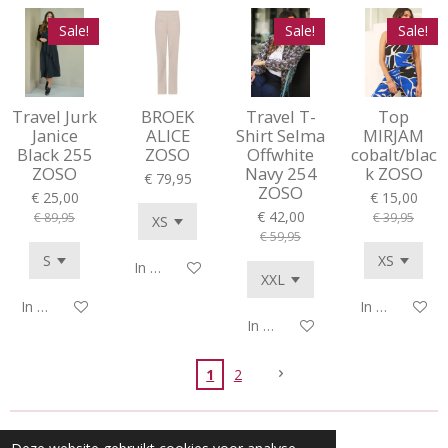
Sale!
Sale!
Sale!
Travel Jurk
BROEK
Travel T-
Top
Janice
ALICE
Shirt Selma
MIRJAM
Black 255
ZOSO
Offwhite
cobalt/blac
ZOSO
Navy 254
k ZOSO
€ 79,95
ZOSO
€ 25,00
€ 15,00
€ 42,00
€ 89,95
€ 39,95
€ 59,95
In winkelwagen
In winkelwagen
In winkelwag
In winkelwagen
1
2