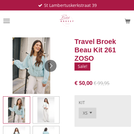
St Lambertuskerkstraat 39
Ga
direct
naar
de
hoofdinhoud
Travel Broek
Beau Kit 261
ZOSO
Sale!
€ 50,00
€ 99,95
KIT