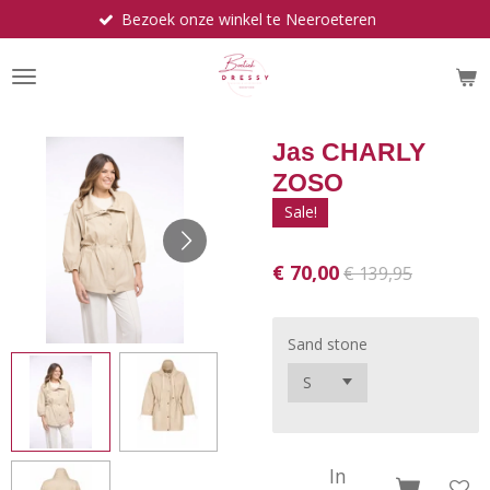
Bezoek onze winkel te Neeroeteren
Ga
direct
naar
de
hoofdinhoud
Jas CHARLY
ZOSO
Sale!
€ 70,00
€ 139,95
Sand stone
In