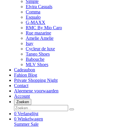
Simple
Elvira Casuals
Comma
Esqualo
G-MAXX
RMC By Mio Caro
Rue mazarine
Amelie Amelie
Isay
Cycleur de luxe
Tango Shoes
Babouche
MLV Shoes
Cadeaubon
Fahion Blog
Private Shopping Night
Contact
Algemene voorwaarden
Account
Zoeken
0
Verlanglijst
0
Winkelwagen
Summer Sale