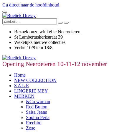
Ga direct naar de hoofdinhoud
Bezoek onze winkel te Neeroeteren
St Lambertuskerkstraat 39
Wekelijks nieuwe collecties
Verlof 10/8 tem 18/8
Opening Neeroeteren 10-11-12 november
Home
NEW COLLECTION
S A L E
LINGERIE MEY
MERKEN
&Co woman
Red Button
Salsa Jeans
Sophia Perla
Freebird
Zoso