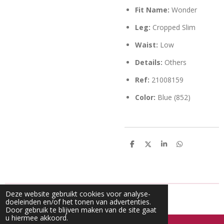
Fit Name:
Wonder
Leg:
Cropped Slim
Waist:
Low
Details:
Others
Ref:
21008159
Color:
Blue (852)
D
D
S
D
e
e
h
e
l
e
a
l
e
l
r
e
n
e
n
Deze website gebruikt cookies voor analyse-
doeleinden en/of het tonen van advertenties.
Door gebruik te blijven maken van de site gaat
u hiermee akkoord.