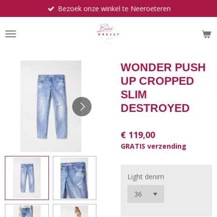
Bezoek onze winkel te Neeroeteren
Ga
direct
naar
de
hoofdinhoud
WONDER PUSH
UP CROPPED
SLIM
DESTROYED
€ 119,00
GRATIS verzending
Light denim