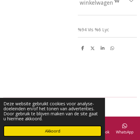
winkelwagen
%94 Vis %6 Lyc
D
D
S
D
e
e
h
e
l
e
a
l
e
l
r
e
n
e
n
Deze website gebruikt cookies voor analyse-
doeleinden en/of het tonen van advertenties.
Door gebruik te blijven maken van de site gaat
u hiermee akkoord.
Akkoord
E-mailadres
Telefoonnummer
Kaart
Facebook
WhatsApp