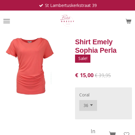
St Lambertuskerkstraat 39
Ga
direct
naar
de
hoofdinhoud
Shirt Emely
Sophia Perla
Sale!
€ 15,00
€ 39,95
Coral
In