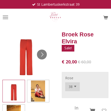
St Lambertuskerkstraat 39
Ga
direct
naar
de
hoofdinhoud
Broek Rose
Elvira
Sale!
€ 20,00
€ 60,00
Rose
In