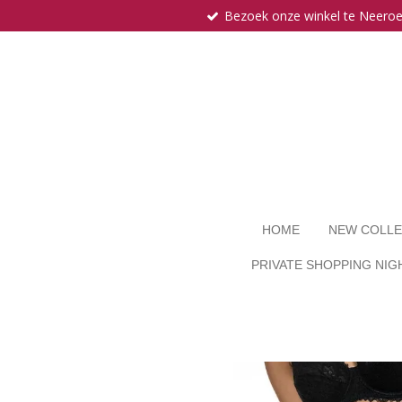
Bezoek onze winkel te Neero
Ga
direct
naar
de
hoofdinhoud
HOME
NEW COLLE
PRIVATE SHOPPING NIG