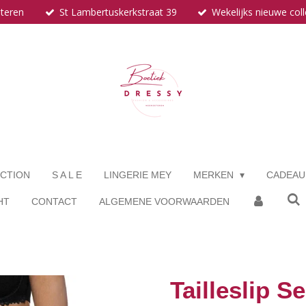
eteren
St Lambertuskerkstraat 39
Wekelijks nieuwe coll
CTION
S A L E
LINGERIE MEY
MERKEN
CADEA
HT
CONTACT
ALGEMENE VOORWAARDEN
Tailleslip S