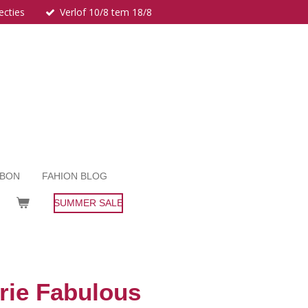
ecties
Verlof 10/8 tem 18/8
UBON
FAHION BLOG
SUMMER SALE
erie Fabulous