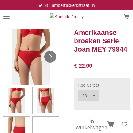
St Lambertuskerkstraat 39
Ga
direct
naar
de
hoofdinhoud
Amerikaanse
broeken Serie
Joan MEY 79844
€ 22,00
Red Carpet
In
winkelwagen