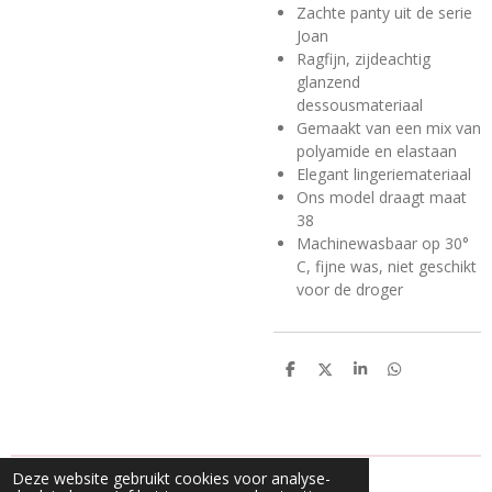
Zachte panty uit de serie
Joan
Ragfijn, zijdeachtig
glanzend
dessousmateriaal
Gemaakt van een mix van
polyamide en elastaan
Elegant lingeriemateriaal
Ons model draagt maat
38
Machinewasbaar op 30°
C, fijne was, niet geschikt
voor de droger
D
D
S
D
e
e
h
e
l
e
a
l
e
l
r
e
n
e
n
Deze website gebruikt cookies voor analyse-