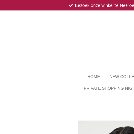
Bezoek onze winkel te Neero
Ga
direct
naar
de
hoofdinhoud
HOME
NEW COLLE
PRIVATE SHOPPING NIG