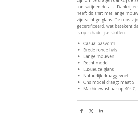
zijn om te dragen dankzij de z
ton satijnen details. Dankzij 
heeft dit shirt met lange mou
zijdeachtige glans. De tops z
gecertificeerd, wat betekent da
is op schadelijke stoffen.
Casual pasvorm
Brede ronde hals
Lange mouwen
Recht model
Luxueuze glans
Natuurlijk draaggevoel
Ons model draagt maat S
Machinewasbaar op 40° C, f
D
D
S
e
e
h
l
e
a
e
l
r
n
e