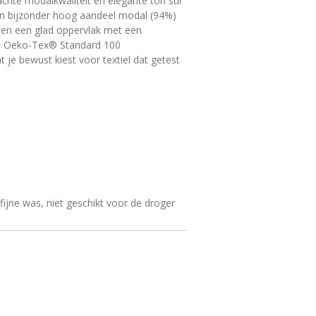
achte modalkwaliteit en elegante ton sur
een bijzonder hoog aandeel modal (94%)
wen een glad oppervlak met een
ijn Oeko-Tex® Standard 100
t je bewust kiest voor textiel dat getest
ijne was, niet geschikt voor de droger