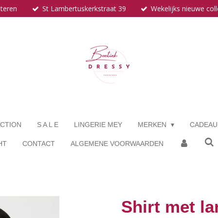
eteren
St Lambertuskerkstraat 39
Wekelijks nieuwe coll
CTION
S A L E
LINGERIE MEY
MERKEN
CADEA
HT
CONTACT
ALGEMENE VOORWAARDEN
Shirt met 