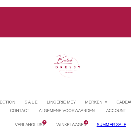
ECTION
S A L E
LINGERIE MEY
MERKEN
CADEA
T
CONTACT
ALGEMENE VOORWAARDEN
ACCOUNT
0
0
VERLANGLIJST
WINKELWAGEN
SUMMER SALE