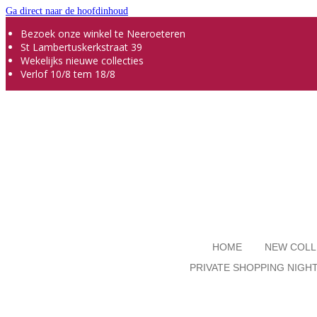
Ga direct naar de hoofdinhoud
Bezoek onze winkel te Neeroeteren
St Lambertuskerkstraat 39
Wekelijks nieuwe collecties
Verlof 10/8 tem 18/8
HOME
NEW COLL
PRIVATE SHOPPING NIGH