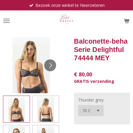
Bezoek onze winkel te Neeroeteren
Ga
direct
naar
de
hoofdinhoud
Balconette-beha
Serie Delightful
74444 MEY
€ 80,00
GRATIS verzending
Thunder grey