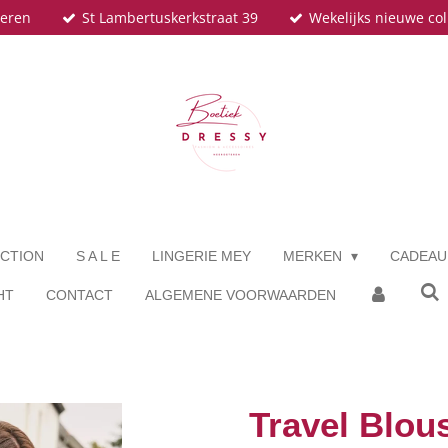
teren
St Lambertuskerkstraat 39
Wekelijks nieuwe col
CTION
S A L E
LINGERIE MEY
MERKEN
CADEA
HT
CONTACT
ALGEMENE VOORWAARDEN
Travel Blou