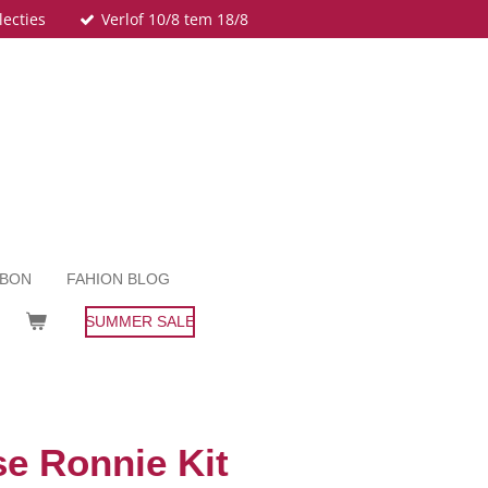
lecties
Verlof 10/8 tem 18/8
UBON
FAHION BLOG
SUMMER SALE
se Ronnie Kit