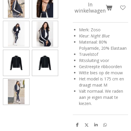
In
winkelwagen
Merk: Zoso
Kleur:
Night Blue
Materiaal:
80%
Polyamide, 20% Elastaan
Travelstof
Ritssluiting voor
Gestreepte ribboorden
Witte bies op de mouw
Het model is 175 cm en
draagt maat M
Valt normaal. We raden
aan je eigen maat te
kiezen
.
D
D
S
D
e
e
h
e