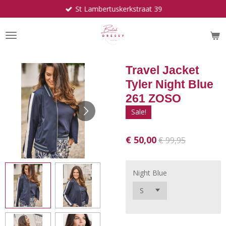
St Lambertuskerkstraat 39
Ga
direct
naar
de
hoofdinhoud
Travel Jacket
Tyler Night Blue
261 ZOSO
Sale!
€ 50,00
€ 99,95
Night Blue