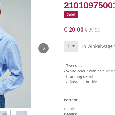
210109750
Sale!
€ 20,00
€ 39,95
In winkelwage
- Tweed cap
- White colour with colourful 
- Branding detail
- Adjustable buckle
Pattern:
Details
Details: