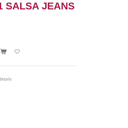
01 SALSA JEANS
n
details