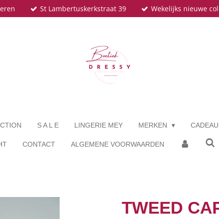
teren
St Lambertuskerkstraat 39
Wekelijks nieuwe col
CTION
S A L E
LINGERIE MEY
MERKEN
CADEA
HT
CONTACT
ALGEMENE VOORWAARDEN
TWEED CAP