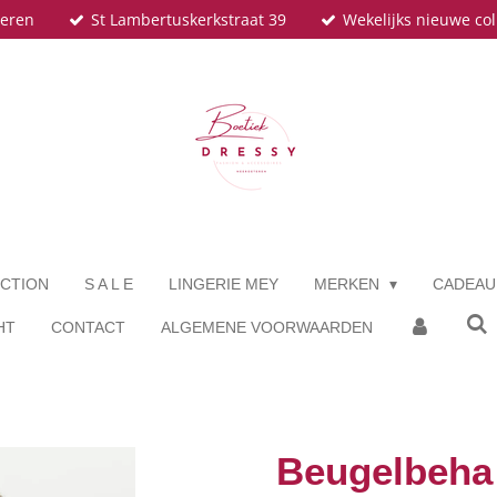
teren
St Lambertuskerkstraat 39
Wekelijks nieuwe col
CTION
S A L E
LINGERIE MEY
MERKEN
CADEA
HT
CONTACT
ALGEMENE VOORWAARDEN
Beugelbeha 