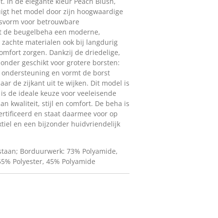
t. In de elegante kleur Peach Blush,
tuigt het model door zijn hoogwaardige
asvorm voor betrouwbare
ft de beugelbeha een moderne,
jl zachte materialen ook bij langdurig
mfort zorgen. Dankzij de driedelige,
onder geschikt voor grotere borsten:
e ondersteuning en vormt de borst
ar de zijkant uit te wijken. Dit model is
 is de ideale keuze voor veeleisende
n kwaliteit, stijl en comfort. De beha is
rtificeerd en staat daarmee voor op
xtiel en een bijzonder huidvriendelijk
astaan; Borduurwerk: 73% Polyamide,
55% Polyester, 45% Polyamide