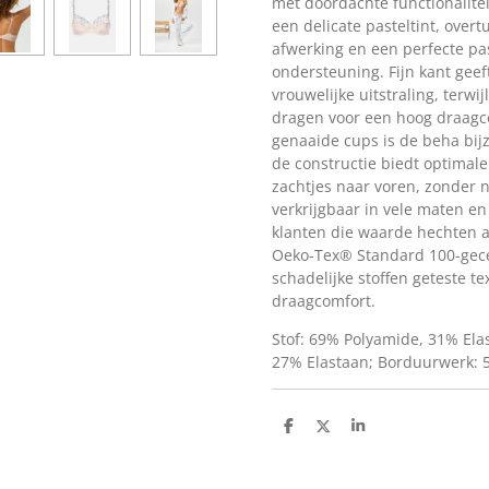
met doordachte functionalitei
een delicate pasteltint, over
afwerking en een perfecte p
ondersteuning. Fijn kant gee
vrouwelijke uitstraling, terwi
dragen voor een hoog draagco
genaaide cups is de beha bijz
de constructie biedt optimal
zachtjes naar voren, zonder na
verkrijgbaar in vele maten en
klanten die waarde hechten aa
Oeko-Tex® Standard 100-gece
schadelijke stoffen geteste te
draagcomfort.
Stof: 69% Polyamide, 31% El
27% Elastaan; Borduurwerk: 
D
D
S
e
e
h
l
e
a
e
l
r