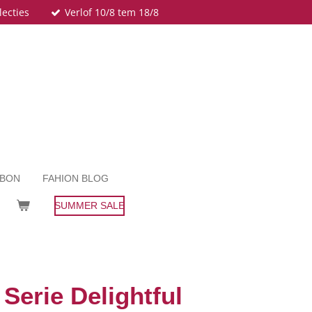
lecties
Verlof 10/8 tem 18/8
UBON
FAHION BLOG
SUMMER SALE
Serie Delightful