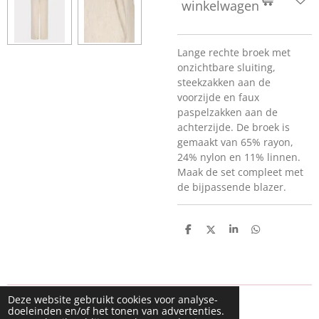
winkelwagen
Lange rechte broek met
onzichtbare sluiting,
steekzakken aan de
voorzijde en faux
paspelzakken aan de
achterzijde. De broek is
gemaakt van 65% rayon,
24% nylon en 11% linnen.
Maak de set compleet met
de bijpassende blazer.
D
D
S
D
e
e
h
e
l
e
a
l
e
l
r
e
n
e
n
Deze website gebruikt cookies voor analyse-
doeleinden en/of het tonen van advertenties.