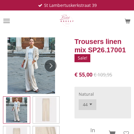
St Lambertuskerkstraat 39
Ga
direct
naar
de
hoofdinhoud
Trousers linen
mix SP26.17001
Sale!
€ 55,00
€ 109,95
Natural
In