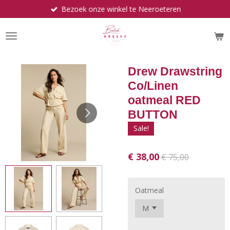
Bezoek onze winkel te Neeroeteren
Ga
direct
naar
de
hoofdinhoud
Drew Drawstring
Co/Linen
oatmeal RED
BUTTON
Sale!
€ 38,00
€ 75,00
Oatmeal