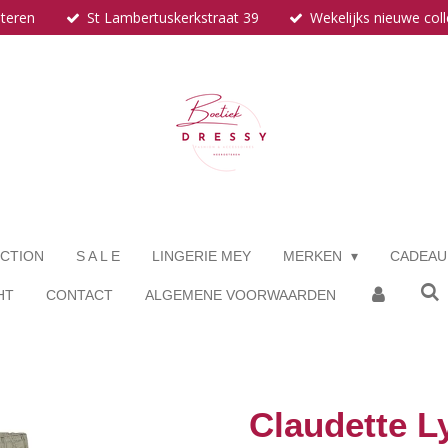
eteren
St Lambertuskerkstraat 39
Wekelijks nieuwe coll
CTION
S A L E
LINGERIE MEY
MERKEN
CADEA
HT
CONTACT
ALGEMENE VOORWAARDEN
Claudette Ly