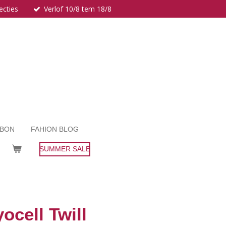
ecties
Verlof 10/8 tem 18/8
UBON
FAHION BLOG
SUMMER SALE
ocell Twill