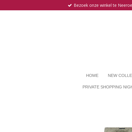
Bezoek onze winkel te Neero
Ga
direct
naar
de
hoofdinhoud
HOME
NEW COLLE
PRIVATE SHOPPING NIG